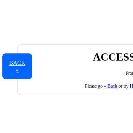
ACCESS
BACK
«
Fro
Please go
« Back
or try
H